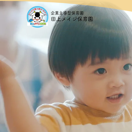
​企業主導型保育園
​田上メイジ保育園