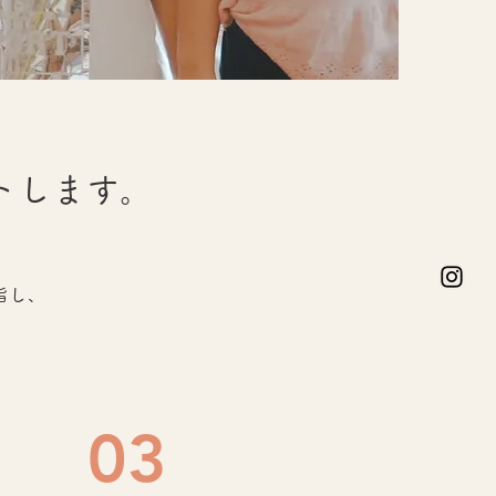
トします。
指し、
03