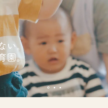
ない。
育園。