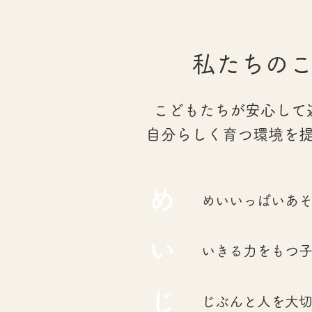
私たちの
こどもたちが安心して
自分らしく育つ環境を
​め
​めいいっぱいあ
​い
​いきる力をもつ
じ
じぶんと人を大