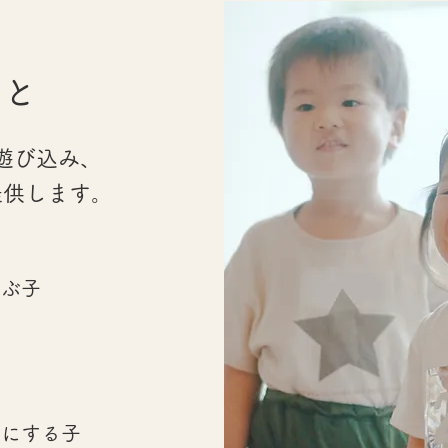
こと
遊び込み、
提供します。
そぶ子
子
切にする子